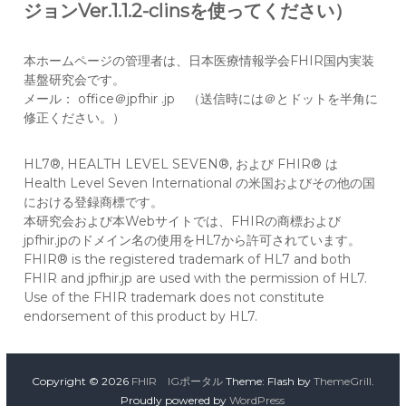
ジョンVer.1.1.2-clinsを使ってください）
本ホームページの管理者は、日本医療情報学会FHIR国内実装
基盤研究会です。
メール： office＠jpfhir .jp （送信時には＠とドットを半角に
修正ください。）
HL7®, HEALTH LEVEL SEVEN®, および FHIR® は
Health Level Seven International の米国およびその他の国
における登録商標です。
本研究会および本Webサイトでは、FHIRの商標および
jpfhir.jpのドメイン名の使用をHL7から許可されています。
FHIR® is the registered trademark of HL7 and both
FHIR and jpfhir.jp are used with the permission of HL7.
Use of the FHIR trademark does not constitute
endorsement of this product by HL7.
Copyright © 2026
FHIR IGポータル
Theme: Flash by
ThemeGrill
.
Proudly powered by
WordPress