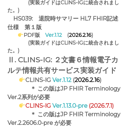
策
(実装ガイドはCLINS-IGに統合されまし
定
た。)
に
関
HS039: 退院時サマリー HL7 FHIR記述
わ
仕様 第１版
っ
た
PDF版
Ver.1.12
(
2026.2.16
)
H
(実装ガイドはCLINS-IGに統合されまし
L
7
た。)
F
H
Ⅱ. CLINS-IG: ２文書６情報電子カ
I
R
ルテ情報共有サービス実装ガイド
®
仕
CLINS-IG
Ver.1.12
(
2026.2.16
)
様
＊ この版は
JP FHIR Terminology
・
規
Ver.2系列が必要
格
の
CLINS-IG
Ver.1.13.0-pre
(2026.7.1)
ポ
＊ この版は
JP FHIR Terminology
ー
タ
Ver.2.2606.0-pre が必要
ル