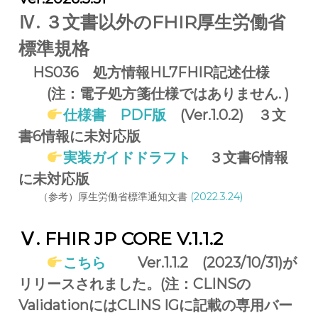
Ⅳ. ３文書以外のFHIR厚生労働省
標準規格
HS036 処方情報HL7FHIR記述仕様
(注：電子処方箋仕様ではありません. )
仕様書 PDF版
(Ver.1.0.2) ３文
書6情報に未対応版
実装ガイドドラフト
３文書6情報
に未対応版
（参考）厚生労働省標準通知文書
(2022.3.24)
Ⅴ.
FHIR JP CORE V.1.1.2
こちら
Ver.1.1.2 (2023/10/31)が
リリースされました。(注：CLINSの
ValidationにはCLINS IGに記載の専用バー