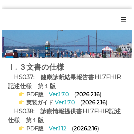
コ
ン
F
日
テ
本
H
ン
医
I
ツ
療
へ
R
情
報
ス
学
キ
I
会
ッ
Ⅰ. ３文書の仕様
G
F
プ
H
ポ
I
HS037: 健康診断結果報告書HL7FHIR
ー
R
記述仕様 第１版
タ
日
本
PDF版
Ver.1.7.0
(
2026.2.16
)
ル
実
実装ガイド
Ver.1.7.0
(
2026.2.16
)
装
検
HS038: 診療情報提供書HL7FHIR記述
討
W
仕様 第１版
G
PDF版
Ver.1.12
(
2026.2.16
)
が