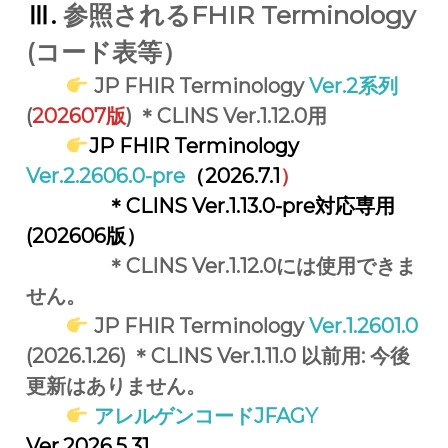
サ
Ⅲ.
参照されるFHIR Terminology
イ
ト
(コード表等）
で
す
JP FHIR Terminology
Ver.2系列
。
(
202607版
) ＊CLINS Ver.1.12.0用
JP FHIR Terminology
Ver.2.2606.0-pre
（2026.7.1
）
＊CLINS Ver.1.13.0-pre対応専用
(202606版）
＊CLINS Ver.1.12.0には使用できま
せん。
JP FHIR Terminology
Ver.1.2601.0
(2026.1.26) ＊CLINS Ver.1.11.0 以前用: 今後
更新はありません。
アレルゲンコード
JFAGY
Ver.2026.5.31